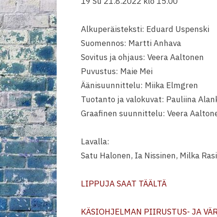
19 Su 21.8.2022 klo 15.00
Alkuperäisteksti: Eduard Uspenski
Suomennos: Martti Anhava
Sovitus ja ohjaus: Veera Aaltonen
Puvustus: Maie Mei
Äänisuunnittelu: Miika Elmgren
Tuotanto ja valokuvat: Pauliina Alan
Graafinen suunnittelu: Veera Aalton
Lavalla:
Satu Halonen, Ia Nissinen, Milka Ra
LIPPUJA SAAT TÄÄLTÄ
KÄSIOHJELMAN PIIRUSTUS- JA VÄ