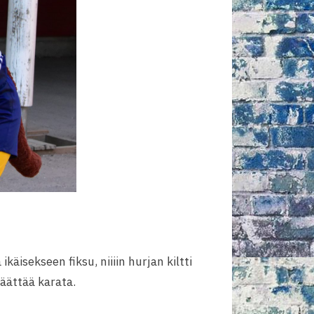
äisekseen fiksu, niiiin hurjan kiltti
äättää karata.