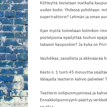
Kiltteyttä testataan matkalla kaupun
uuden kodin. Yhdessä pohditaan: mitä 
supertraktorin? Lehmän ja oman auri
Ajan myötä toimeliaan kolmikon rinna
posteljoonia epäilyttää touhun epäjär
takaisin kaupunkiin? Ja kuka on Pörr
Vauhdikas, sanallista ja äkkiväärää h
Kesto n. 1 tunti 45 minuuttia sisältä
Väliajalla teatterin kahvio palvelee!
Teatterin ovilipunmyynnissä ja kahvi
Ennakkolipunmyynti päättyy verkk
on tilaa.