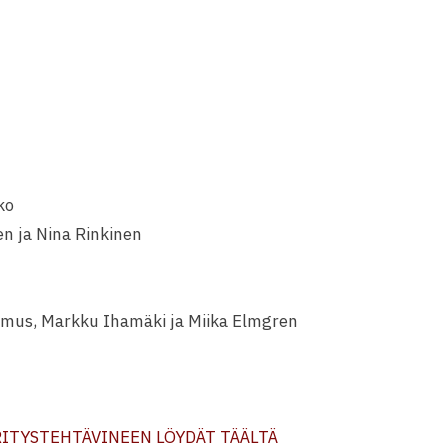
ko
en ja Nina Rinkinen
simus, Markku Ihamäki ja Miika Elmgren
RITYSTEHTÄVINEEN LÖYDÄT TÄÄLTÄ