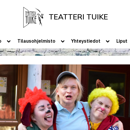
TEATTERI TUIKE
Tervetuloa Teatteri Tuikkeen Kotisivui
Toggle
Toggle
Toggle
o
Tilausohjelmisto
Yhteystiedot
Liput
sub-
sub-
sub-
menu
menu
menu