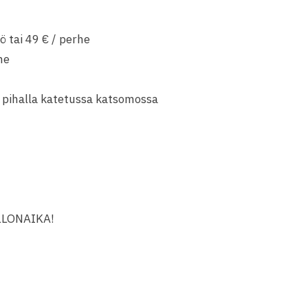
ö tai 49 € / perhe
he
n pihalla katetussa katsomossa
ELLONAIKA!