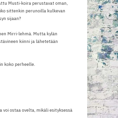
vattu Musti-koira perustavat oman,
iko sittenkin perunoilla kulkevan
syn sijaan?
inen Mirri-lehmä. Mutta kylän
stävineen kiinni ja lähetetään
in koko perheelle.
a voi ostaa ovelta, mikäli esityksessä