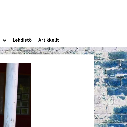
lle
Toggle
Lehdistö
Artikkelit
sub-
menu