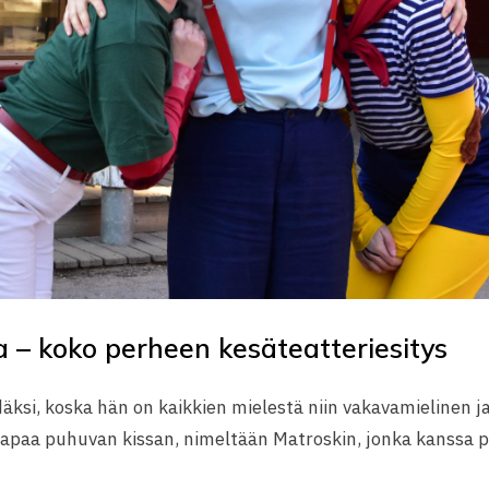
ra – koko perheen kesäteatteriesitys
si, koska hän on kaikkien mielestä niin vakavamielinen ja ik
 tapaa puhuvan kissan, nimeltään Matroskin, jonka kanssa p