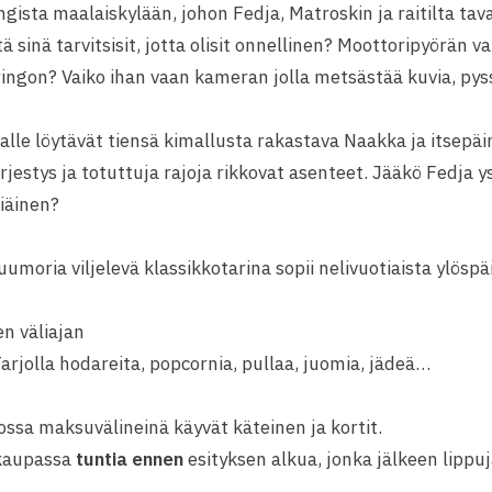
gista maalaiskylään, johon Fedja, Matroskin ja raitilta ta
sinä tarvitsisit, jotta olisit onnellinen? Moottoripyörän va
ngon? Vaiko ihan vaan kameran jolla metsästää kuvia, pys
lle löytävät tiensä kimallusta rakastava Naakka ja itsepä
jestys ja totuttuja rajoja rikkovat asenteet. Jääkö Fedja y
iäinen?
uumoria viljelevä klassikkotarina sopii nelivuotiaista ylöspä
en väliajan
 Tarjolla hodareita, popcornia, pullaa, juomia, jädeä…
ossa maksuvälineinä käyvät käteinen ja kortit.
okaupassa
tuntia ennen
esityksen alkua, jonka jälkeen lippuj