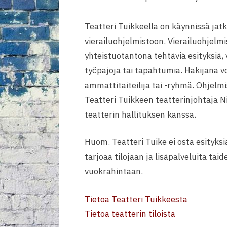
Teatteri Tuikkeella on käynnissä jat
vierailuohjelmistoon. Vierailuohjelm
yhteistuotantona tehtäviä esityksiä, v
työpajoja tai tapahtumia. Hakijana vo
ammattitaiteilija tai -ryhmä. Ohjelmi
Teatteri Tuikkeen teatterinjohtaja 
teatterin hallituksen kanssa.
Huom. Teatteri Tuike ei osta esityksi
tarjoaa tilojaan ja lisäpalveluita taid
vuokrahintaan.
Tietoa Teatteri Tuikkeesta
Tietoa teatterin tiloista