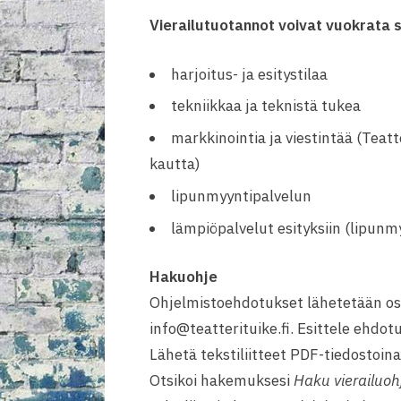
Vierailutuotannot voivat vuokrata
harjoitus- ja esitystilaa
tekniikkaa ja teknistä tukea
markkinointia ja viestintää (Teat
kautta)
lipunmyyntipalvelun
lämpiöpalvelut esityksiin (lipunmy
Hakuohje
Ohjelmistoehdotukset lähetetään os
info@teatterituike.fi. Esittele ehdotuk
Lähetä tekstiliitteet PDF-tiedostoina
Otsikoi hakemuksesi
Haku vierailuohj