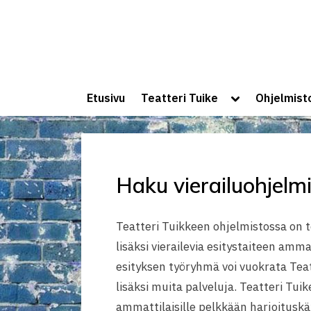
Skip
to
content
Toggle
Etusivu
Teatteri Tuike
Ohjelmist
sub-
menu
Haku vierailuohjelm
Teatteri Tuikkeen ohjelmistossa on
lisäksi vierailevia esitystaiteen amma
esityksen työryhmä voi vuokrata Teat
lisäksi muita palveluja. Teatteri Tui
ammattilaisille pelkkään harjoituskä