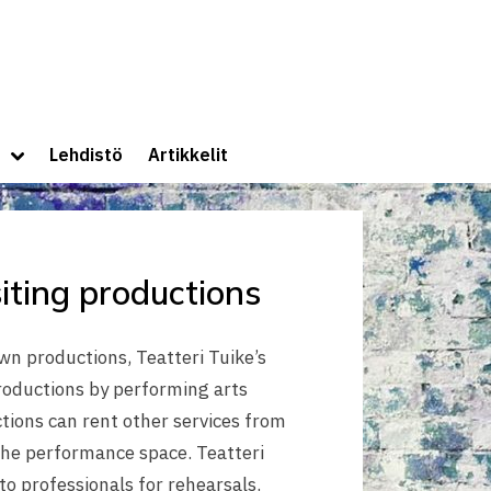
lle
Toggle
Lehdistö
Artikkelit
sub-
menu
siting productions
own productions, Teatteri Tuike’s
productions by performing arts
ctions can rent other services from
 the performance space. Teatteri
to professionals for rehearsals.