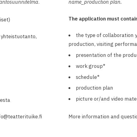
tantosuunnitelma
.
name_production plan.
The application must contai
iset)
the type of collaboration y
yhteistuotanto,
production, visiting performa
presentation of the produ
work group*
schedule*
production plan
picture or/and video mate
sesta
fo@teatterituike.fi
More information and questio