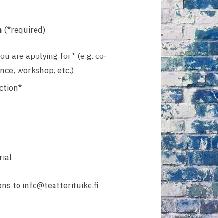
n
(*required)
ou are applying for* (e.g. co-
nce, workshop, etc.)
ction*
rial
ns to info@teatterituike.fi