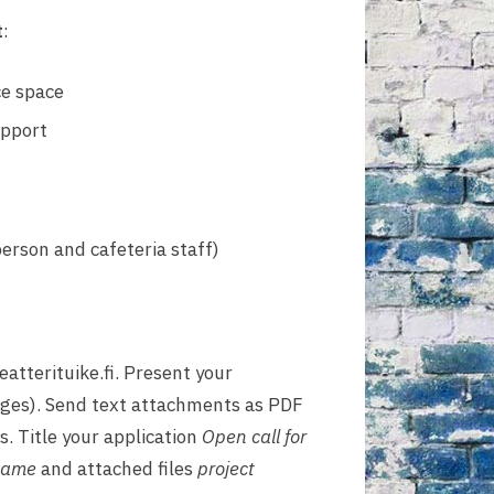
t
:
e space
upport
n
person and cafeteria staff)
atterituike.fi. Present your
ages). Send text attachments as PDF
s. Title your application
Open call for
 name
and attached files
project