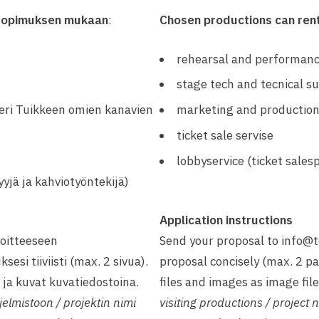
 sopimuksen mukaan
:
Chosen productions can ren
rehearsal and performanc
stage tech and tecnical s
teri Tuikkeen omien kanavien
marketing and productio
ticket sale servise
lobbyservice (ticket sales
yjä ja kahviotyöntekijä)
Application instructions
oitteeseen
Send your proposal to info@te
sesi tiiviisti (max. 2 sivua).
proposal concisely (max. 2 p
 ja kuvat kuvatiedostoina.
files and images as image file
elmistoon / projektin nimi
visiting productions / project