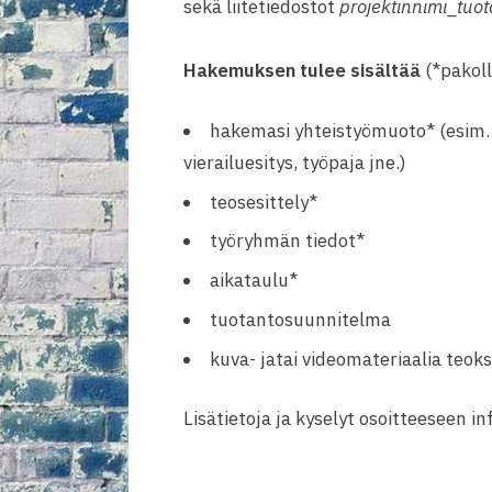
sekä liitetiedostot
projektinnimi_tuo
Hakemuksen tulee sisältää
(*pakoll
hakemasi yhteistyömuoto* (esim. 
vierailuesitys, työpaja jne.)
teosesittely*
työryhmän tiedot*
aikataulu*
tuotantosuunnitelma
kuva- jatai videomateriaalia teok
Lisätietoja ja kyselyt osoitteeseen in