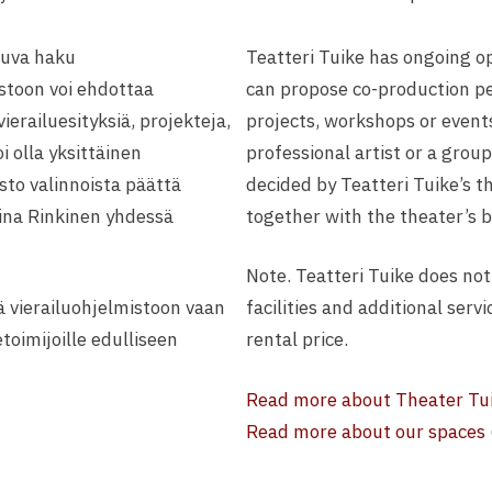
kuva haku
Teatteri Tuike has ongoing op
istoon voi ehdottaa
can propose co-production pe
ierailuesityksiä, projekteja,
projects, workshops or events
i olla yksittäinen
professional artist or a group
sto valinnoista päättä
decided by Teatteri Tuike’s 
Nina Rinkinen yhdessä
together with the theater’s 
Note. Teatteri Tuike does not
ä vierailuohjelmistoon vaan
facilities and additional serv
etoimijoille edulliseen
rental price.
Read more about Theater Tu
Read more about our spaces