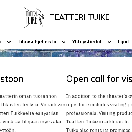
TEATTERI TUIKE
Tervetuloa Teatteri Tuikkeen Kotisivui
Toggle
Toggle
Toggle
o
Tilausohjelmisto
Yhteystiedot
Liput
sub-
sub-
sub-
menu
menu
menu
istoon
Open call for vi
 teatterin oman tuotannon
In addition to the theater’s 
ttilaisten teoksia. Vierailevan
repertoire includes visiting 
teri Tuikkeelta esitystilan
professionals. Visiting produ
ke vuokraa tilojaan myös alan
Teatteri Tuike in addition to
yttöön.
Tuike also rents its premises 