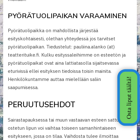
PYÖRÄTUOLIPAIKAN VARAAMINEN
Pyörätuolipaikka on mahdollista järjestää
esityskohtaisesti, olethan yhteydessä jos tarvitset
pyörätuolipaikan. Tiedustelut: pauliina.alanko (at)
teatterituike.fi. Kulku esityssaleihimme on esteetön ja
pyörätuolipaikat ovat aina lattiatasolla sijaitsevassa
eturivissä ellei esityksen tiedoissa toisin mainita.
Henkilökuntamme auttaa mielellään saliin
saapumisessa.
PERUUTUSEHDOT
Sairastapauksessa tai muun vastaavan esteen sattuessa,
ostetun lipun voi vaihtaa toiseen samanhintaiseen
esitykseen, jossa on tilaa. Vaihdosta tulee ilmoittaa