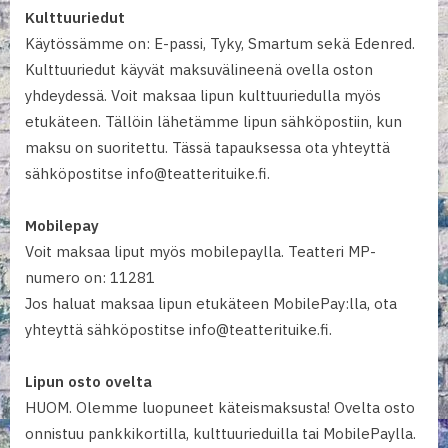
Kulttuuriedut
Käytössämme on: E-passi, Tyky, Smartum sekä Edenred.
Kulttuuriedut käyvät maksuvälineenä ovella oston
yhdeydessä. Voit maksaa lipun kulttuuriedulla myös
etukäteen. Tällöin lähetämme lipun sähköpostiin, kun
maksu on suoritettu. Tässä tapauksessa ota yhteyttä
sähköpostitse info@teatterituike.fi.
Mobilepay
Voit maksaa liput myös mobilepaylla. Teatteri MP-
numero on: 11281
Jos haluat maksaa lipun etukäteen MobilePay:lla, ota
yhteyttä sähköpostitse info@teatterituike.fi.
Lipun osto ovelta
HUOM. Olemme luopuneet käteismaksusta! Ovelta osto
onnistuu pankkikortilla, kulttuurieduilla tai MobilePaylla.