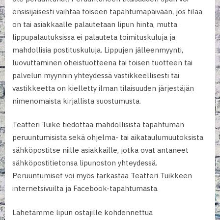
ensisijaisesti vaihtaa toiseen tapahtumapäivään, jos tilaa
on tai asiakkaalle palautetaan lipun hinta, mutta
lippupalautuksissa ei palauteta toimituskuluja ja
mahdollisia postituskuluja. Lippujen jälleenmyynti,
luovuttaminen oheistuotteena tai toisen tuotteen tai
palvelun myynnin yhteydessä vastikkeellisesti tai
vastikkeetta on kielletty ilman tilaisuuden järjestäjän
nimenomaista kirjallista suostumusta.
Teatteri Tuike tiedottaa mahdollisista tapahtuman
peruuntumisista sekä ohjelma- tai aikataulumuutoksista
sähköpostitse niille asiakkaille, jotka ovat antaneet
sähköpostitietonsa lipunoston yhteydessä.
Peruuntumiset voi myös tarkastaa Teatteri Tuikkeen
internetsivuilta ja Facebook-tapahtumasta.
Lähetämme lipun ostajille kohdennettua