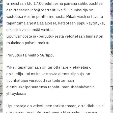
viimeistään klo 17:00 edellisenä päivänä sähköpostitse
osoitteeseen info@teatterituike.fi. Lipunhaltija on
vastuussa viestin perille menosta. Mikäli viesti ei tavoita
tapahtumajärjestäjää ajoissa, katsotaan lippu käytetyksi,
eikä sitä voida enää vaihtaa.
Lipunvaihdosta ja -peruutuksesta veloitetaan hinnaston
mukainen palvelumaksu.
Peruutus tai vaihto 5€/lippu.
Mikäli tapahtumaan on tarjolla lapsi-, eläkeläis-,
opiskelija- tai muita vastaavia alennuslippuja, on
lipunhaltijan varauduttava todistamaan
alennuskelpoisuutensa tapahtuman sisäänkäynnin
yhteydessä.
Lipunostaja on velvollinen tarkistamaan, että tilaisuus ei
ole peruuntunut. Peruuntuneen tilaisuuden lipun voi