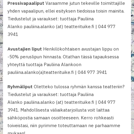
Pressivapaaliput
Varaamme jutun tekeville toimittajille
yhden vapaalipun, ellei esityksen tiedoissa toisin mainita.
Tiedustelut ja varaukset: tuottaja Pauliina
Alanko pauliina.alanko (at) teatterituike.fi | 044 977
3941
Avustajien liput
Henkilökohtaisen avustajan lippu on
-50% peruslipun hinnasta. Otathan tässä tapauksessa
yhteyttä tuottaja Pauliina Alankoon
pauliina.alanko(a)teatterituike.fi | 044 977 3941
Ryhmäliput
Oletteko tulossa ryhmän kanssa teatteriin?
Tiedustelut ja varaukset: tuottaja Pauliina
Alanko pauliina.alanko (at) teatterituike.fi | 044 977
3941. Mahdollisesta väliaikatarjoilusta voit laittaa
sähköpostia samaan osoitteeseen. Kerro rohkeasti
toiveistasi, niin pyrimme toteuttamaan ne parhaamme
mukaan!