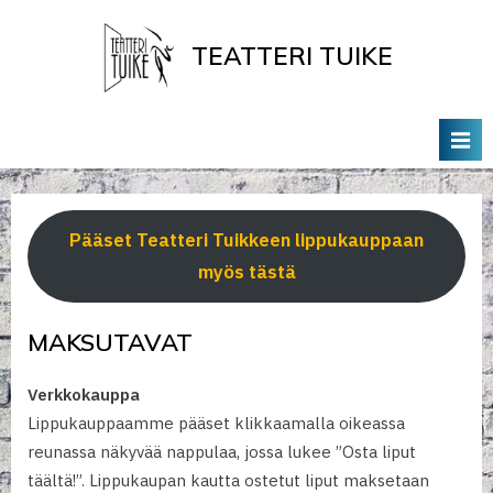
Skip
to
TEATTERI TUIKE
content
Tervetuloa Teatteri Tuikkeen Kotisivuille
Pääset Teatteri Tuikkeen lippukauppaan
myös tästä
MAKSUTAVAT
Verkkokauppa
Lippukauppaamme pääset klikkaamalla oikeassa
reunassa näkyvää nappulaa, jossa lukee ”Osta liput
täältä!”. Lippukaupan kautta ostetut liput maksetaan