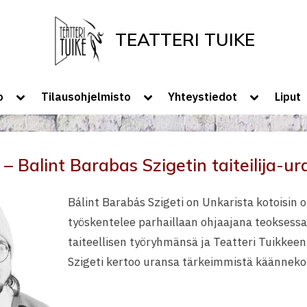
TEATTERI TUIKE
Tervetuloa Teatteri Tuikkeen Kotisivui
Toggle
Toggle
Toggle
o
Tilausohjelmisto
Yhteystiedot
Liput
sub-
sub-
sub-
menu
menu
menu
e – Balint Barabas Szigetin taiteilija
Bálint Barabás Szigeti on Unkarista kotoisin o
työskentelee parhaillaan ohjaajana teoksess
taiteellisen työryhmänsä ja Teatteri Tuikkeen
Szigeti kertoo uransa tärkeimmistä käänneko