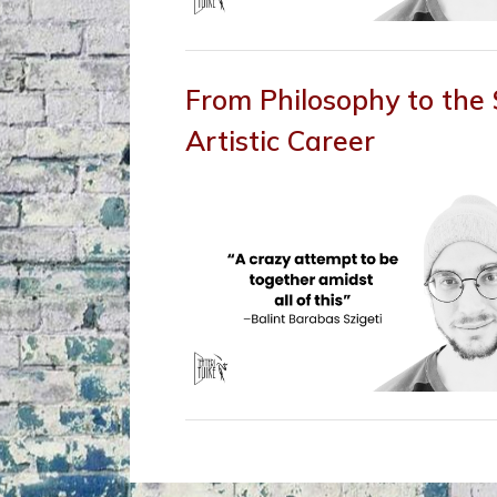
Artikkelit
From Philosophy to the 
Artistic Career
By
Posted
teatteri_tuike
17.3.2026
on
Artikkelit