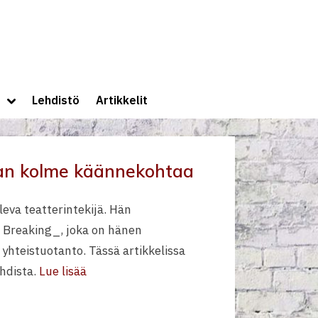
lle
Toggle
Lehdistö
Artikkelit
sub-
menu
-uran kolme käännekohtaa
leva teatterintekijä. Hän
a Breaking_, joka on hänen
 yhteistuotanto. Tässä artikkelissa
hdista.
Lue lisää