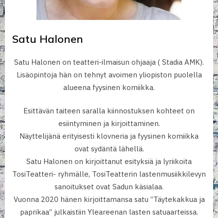
Satu Halonen
Satu Halonen on teatteri-ilmaisun ohjaaja ( Stadia AMK).
Lisäopintoja hän on tehnyt avoimen yliopiston puolella
alueena fyysinen komiikka.
Esittävän taiteen saralla kiinnostuksen kohteet on
esiintyminen ja kirjoittaminen.
Näyttelijänä erityisesti klovneria ja fyysinen komiikka
ovat sydäntä lähellä.
Satu Halonen on kirjoittanut esityksiä ja lyriikoita
TosiTeatteri- ryhmälle, TosiTeatterin lastenmusiikkilevyn
sanoitukset ovat Sadun käsialaa.
Vuonna 2020 hänen kirjoittamansa satu ”Täytekakkua ja
paprikaa” julkaistiin Yleareenan lasten satuaarteissa.