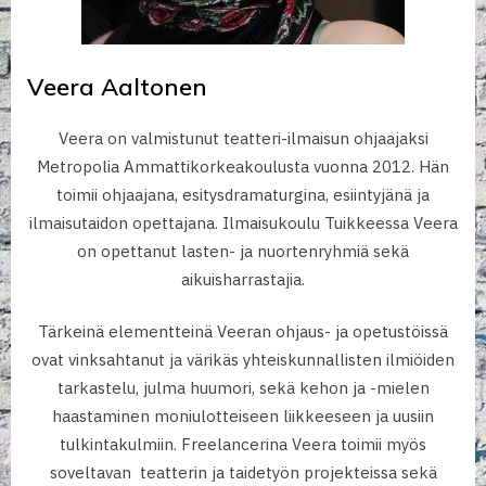
Veera Aaltonen
Veera on valmistunut teatteri-ilmaisun ohjaajaksi
Metropolia Ammattikorkeakoulusta vuonna 2012. Hän
toimii ohjaajana, esitysdramaturgina, esiintyjänä ja
ilmaisutaidon opettajana. Ilmaisukoulu Tuikkeessa Veera
on opettanut lasten- ja nuortenryhmiä sekä
aikuisharrastajia.
Tärkeinä elementteinä Veeran ohjaus- ja opetustöissä
ovat vinksahtanut ja värikäs yhteiskunnallisten ilmiöiden
tarkastelu, julma huumori, sekä kehon ja -mielen
haastaminen moniulotteiseen liikkeeseen ja uusiin
tulkintakulmiin. Freelancerina Veera toimii myös
soveltavan teatterin ja taidetyön projekteissa sekä