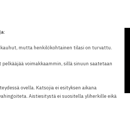
ja
:
 kauhut, mutta henkilökohtainen tilasi on turvattu.
t pelkääjää voimakkaammin, sillä sinuun saatetaan
eydessä ovella. Katsojia ei esityksen aikana
ingoiteta. Aistiesitystä ei suositella yliherkille eikä