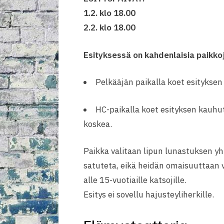
1.2.
klo 18.00
2.2.
klo 18.00
Esityksessä on kahdenlaisia paikko
Pelkääjän paikalla koet esityksen
HC-paikalla koet esityksen kauhu
koskea.
Paikka valitaan lipun lunastuksen yht
satuteta, eikä heidän omaisuuttaan vah
alle 15-vuotiaille katsojille.
Esitys ei sovellu hajusteyliherkille.