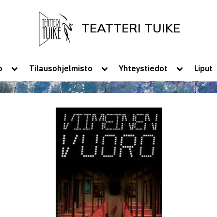
TEATTERI TUIKE
Tervetuloa Teatteri Tuikkeen Kotisivui
Toggle
Toggle
Toggle
o
Tilausohjelmisto
Yhteystiedot
Liput
sub-
sub-
sub-
menu
menu
menu