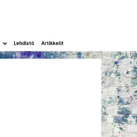
lle
Toggle
Lehdistö
Artikkelit
sub-
menu