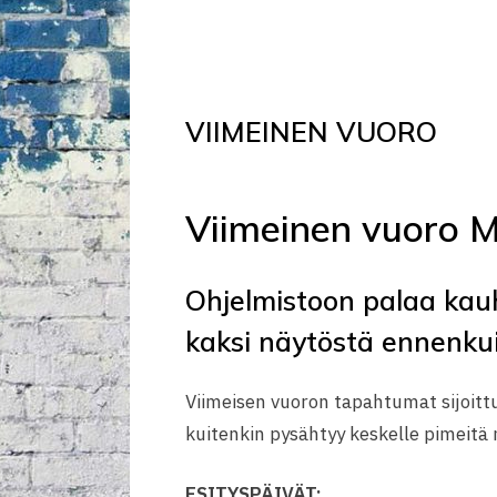
VIIMEINEN VUORO
Viimeinen vuoro M
Ohjelmistoon palaa kauh
kaksi näytöstä ennenkui
Viimeisen vuoron tapahtumat sijoitt
kuitenkin pysähtyy keskelle pimeitä 
ESITYSPÄIVÄT: