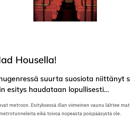
ad Housella!
ugenressä suurta suosiota niittänyt s
n esitys haudataan lopullisesti…
uvat metroon. Esityksessä illan viimeinen vaunu lähtee m
metrotunneleita eikä toivoa nopeasta poispääsystä ole.