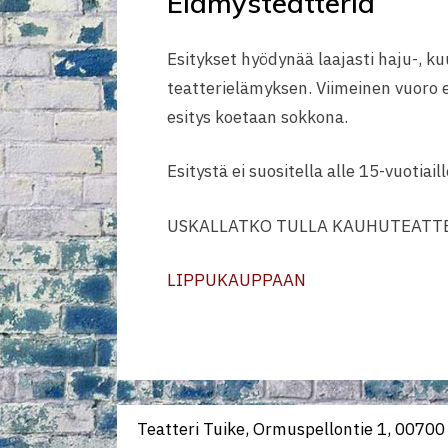
Elämysteatteria
Esitykset hyödynää laajasti haju-, ku
teatterielämyksen. Viimeinen vuoro es
esitys koetaan sokkona.
Esitystä ei suositella alle 15-vuotiaill
USKALLATKO TULLA KAUHUTEATTE
LIPPUKAUPPAAN
Teatteri Tuike, Ormuspellontie 1, 00700 