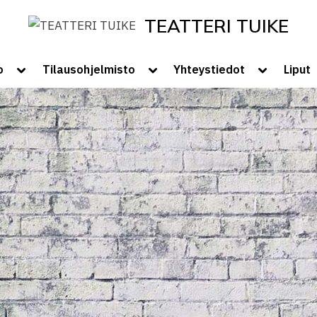
TEATTERI TUIKE
Tervetuloa Teatteri Tuikkeen Koti
Toggle
Toggle
Toggle
o
Tilausohjelmisto
Yhteystiedot
Liput
sub-
sub-
sub-
menu
menu
menu