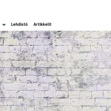
sivuille
Toggle
Lehdistö
Artikkelit
sub-
menu