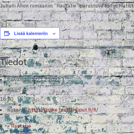
Juhani Ahon romaaniin ”Rautatie” perustuva esitys Matista 
Lisää kalenteriin
Tiedot
Päivämäärä:
27.2.2022
Aika:
16:00
Kotisivu:
https://tuike.teatteriliput.fi/fi/
«
Rautatie