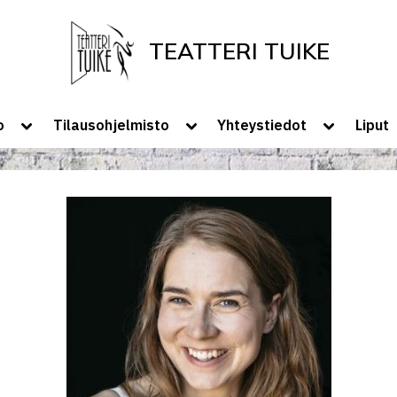
TEATTERI TUIKE
Tervetuloa Teatteri Tuikkeen Kotisivui
Toggle
Toggle
Toggle
o
Tilausohjelmisto
Yhteystiedot
Liput
sub-
sub-
sub-
menu
menu
menu