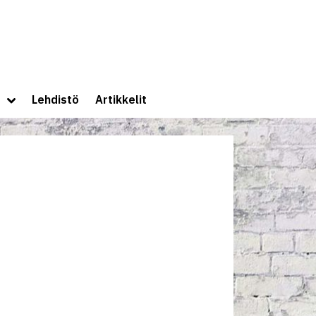
lle
Toggle
Lehdistö
Artikkelit
sub-
menu