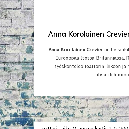
Anna Korolainen Crevie
Anna Korolainen Crevier
on helsinki
Eurooppaa Isossa-Britanniassa, Ra
työskentelee teatterin, liikeen ja 
absurdi huumori
Teatteri Tuike, Ormuspellontie 1, 00700 