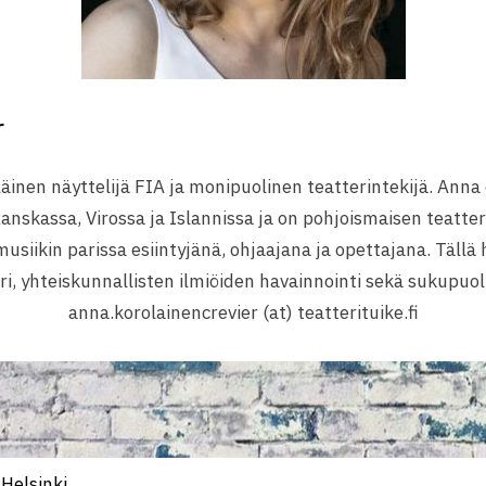
r
läinen näyttelijä FIA ja monipuolinen teatterintekijä. Anna 
nskassa, Virossa ja Islannissa ja on pohjoismaisen teatter
musiikin parissa esiintyjänä, ohjaajana ja opettajana. Tällä
, yhteiskunnallisten ilmiöiden havainnointi sekä sukupuoli 
anna.korolainencrevier (at) teatterituike.fi
Helsinki