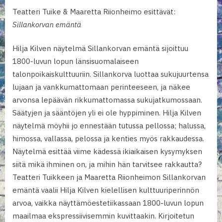
Teatteri Tuike & Maaretta Riionheimo esittävät:
Sillankorvan emäntä
Hilja Kilven näytelmä Sillankorvan emäntä sijoittuu
1800-luvun lopun länsisuomalaiseen
talonpoikaiskulttuuriin. Sillankorva luottaa sukujuurtensa
lujaan ja vankkumattomaan perinteeseen, ja näkee
arvonsa lepäävän rikkumattomassa sukujatkumossaan.
Säätyjen ja sääntöjen yli ei ole hyppiminen. Hilja Kilven
näytelmä möyhii jo ennestään tutussa pellossa; halussa,
himossa, vallassa, pelossa ja kenties myös rakkaudessa.
Näytelmä esittää viime kädessä ikiaikaisen kysymyksen
siitä mikä ihminen on, ja mihin hän tarvitsee rakkautta?
Teatteri Tuikkeen ja Maaretta Riionheimon Sillankorvan
emäntä vaalii Hilja Kilven kielellisen kulttuuriperinnön
arvoa, vaikka näyttämöestetiikassaan 1800-luvun lopun
maailmaa ekspressiivisemmin kuvittaakin. Kirjoitetun