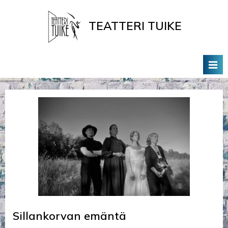
Skip
to
TEATTERI TUIKE
content
Tervetuloa Teatteri Tuikkeen Kotisivuille
Sillankorvan emäntä