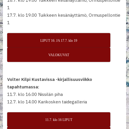
16.7. klo 19.00 Tuikkeen kesänäyttämö, Ormuspellontie
1
17.7. klo 19.00 Tuikkeen kesänäyttämö, Ormuspellontie
1
LIPUT 16. JA 17.7. klo 19
VALOKUVAT
Volter Kilpi Kustavissa -kirjallisuusviikko
tapahtumassa:
11.7. klo 16.00 Nissilän piha
12.7. klo 14.00 Karikosken taidegalleria
11.7. klo 16 LIPUT