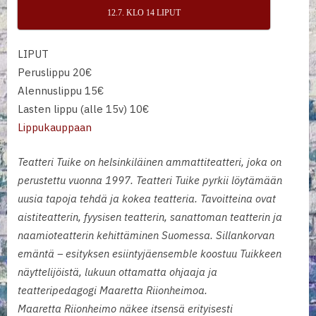
12.7. KLO 14 LIPUT
LIPUT
Peruslippu 20€
Alennuslippu 15€
Lasten lippu (alle 15v) 10€
Lippukauppaan
Teatteri Tuike on helsinkiläinen ammattiteatteri, joka on
perustettu vuonna 1997. Teatteri Tuike pyrkii löytämään
uusia tapoja tehdä ja kokea teatteria. Tavoitteina ovat
aistiteatterin, fyysisen teatterin, sanattoman teatterin ja
naamioteatterin kehittäminen Suomessa. Sillankorvan
emäntä – esityksen esiintyjäensemble koostuu Tuikkeen
näyttelijöistä, lukuun ottamatta ohjaaja ja
teatteripedagogi Maaretta Riionheimoa.
Maaretta Riionheimo näkee itsensä erityisesti