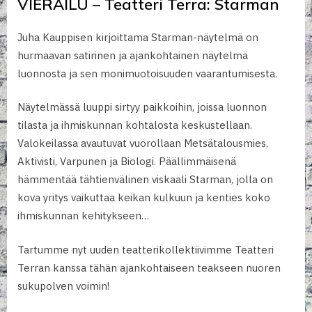
VIERAILU – Teatteri Terra: Starman
Juha Kauppisen kirjoittama Starman-näytelmä on
hurmaavan satirinen ja ajankohtainen näytelmä
luonnosta ja sen monimuotoisuuden vaarantumisesta.
Näytelmässä luuppi sirtyy paikkoihin, joissa luonnon
tilasta ja ihmiskunnan kohtalosta keskustellaan.
Valokeilassa avautuvat vuorollaan Metsätalousmies,
Aktivisti, Varpunen ja Biologi. Päällimmäisenä
hämmentää tähtienvälinen viskaali Starman, jolla on
kova yritys vaikuttaa keikan kulkuun ja kenties koko
ihmiskunnan kehitykseen…
Tartumme nyt uuden teatterikollektiivimme Teatteri
Terran kanssa tähän ajankohtaiseen teakseen nuoren
sukupolven voimin!