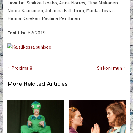
Lavalla
: Sinikka Isoaho, Anna Norros, Elina Niskanen,
Noora Kääriäinen, Johanna Fallström, Marika Töyräs,
Henna Karekari, Pauliina Penttinen
Ensi-ilta:
6.6.2019
Menneet esitykset
Artikkelien
P
N
Proxima 8
Siskoni mun
r
e
selaus
More Related Articles
e
x
v
t
i
P
o
o
u
s
s
t
P
: