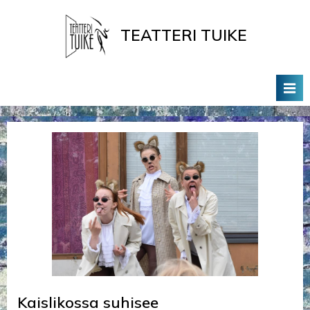
Skip
to
TEATTERI TUIKE
content
Tervetuloa Teatteri Tuikkeen Kotisivuille
Kaislikossa suhisee