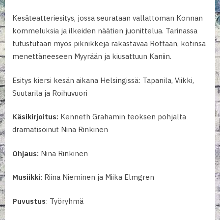
By
Posted
teatteri_tuike
6.6.2019
Kesäteatteriesitys, jossa seurataan vallattoman Konnan
on
kommeluksia ja ilkeiden näätien juonittelua. Tarinassa
tutustutaan myös piknikkejä rakastavaa Rottaan, kotinsa
menettäneeseen Myyrään ja kiusattuun Kaniin.
Esitys kiersi kesän aikana Helsingissä: Tapanila, Viikki,
Suutarila ja Roihuvuori
Käsikirjoitus:
Kenneth Grahamin teoksen pohjalta
dramatisoinut Nina Rinkinen
Ohjaus:
Nina Rinkinen
Musiikki
: Riina Nieminen ja Miika Elmgren
Puvustus
: Työryhmä